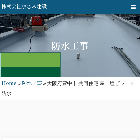
内
株式会社まさる建設
容
を
ス
防水工事
キ
ッ
プ
Home
防水工事
»
»
大阪府豊中市 共同住宅 屋上塩ビシート
防水