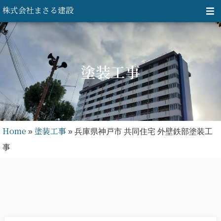
内
株式会社まさる建設
容
を
ス
塗装工事
キ
ッ
プ
Home
塗装工事
»
»
兵庫県神戸市 共同住宅 外壁鉄部塗装工
事