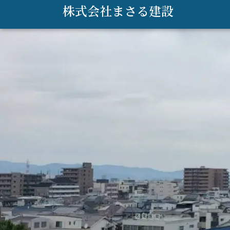
内
株式会社まさる建設
容
を
ス
キ
ッ
プ