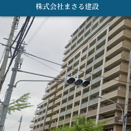
内
株式会社まさる建設
容
を
ス
キ
ッ
プ